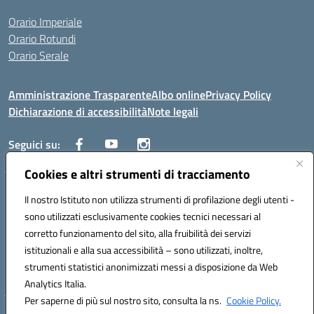
Orario Imperiale
Orario Rotundi
Orario Serale
Amministrazione Trasparente
Albo online
Privacy Policy
Dichiarazione di accessibilità
Note legali
Seguici su:
Cookies e altri strumenti di tracciamento
Indirizzo:
Via Generale Francesco Rotundi 4, 71121 Foggia (FG)
Il nostro Istituto non utilizza strumenti di profilazione degli utenti -
Centralino:
0881721195
Email:
fgtf13000c@istruzione.it
sono utilizzati esclusivamente cookies tecnici necessari al
Posta elettronica certificata (PEC):
fgtf13000c@pec.istruzione.it
corretto funzionamento del sito, alla fruibilità dei servizi
Codice fiscale: 94090750715
istituzionali e alla sua accessibilità – sono utilizzati, inoltre,
Codice meccanografico:
FGTF13000C
strumenti statistici anonimizzati messi a disposizione da Web
Analytics Italia.
Per saperne di più sul nostro sito, consulta la ns.
Cookie Policy.