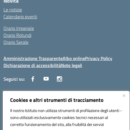
Novità
Le notizie
Calendario eventi
Orario Imperiale
Orario Rotundi
Orario Serale
Amministrazione Trasparente
Albo online
Privacy Policy
Dichiarazione di accessibilità
Note legali
Seguici su:
Indirizzo:
Cookies e altri strumenti di tracciamento
Via Generale Francesco Rotundi 4, 71121 Foggia (FG)
Centralino:
0881721195
Email:
fgtf13000c@istruzione.it
Il nostro Istituto non utilizza strumenti di profilazione degli utenti -
Posta elettronica certificata (PEC):
fgtf13000c@pec.istruzione.it
sono utilizzati esclusivamente cookies tecnici necessari al
Codice fiscale: 94090750715
corretto funzionamento del sito, alla fruibilità dei servizi
Codice meccanografico:
FGTF13000C