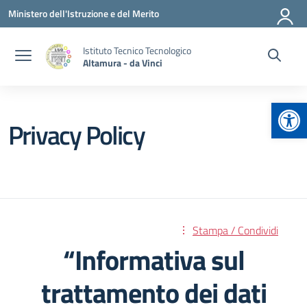
Vai ai contenuti
Vai al menu di navigazione
Vai al footer
Ministero dell'Istruzione e del Merito
Istituto Tecnico Tecnologico
Altamura - da Vinci
Apr
Privacy Policy
Stampa / Condividi
“Informativa sul
trattamento dei dati