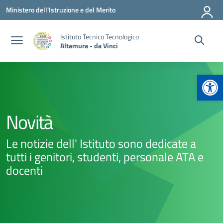
Vai ai contenuti
Vai al menu di navigazione
Vai al footer
Ministero dell'Istruzione e del Merito
Istituto Tecnico Tecnologico
Altamura - da Vinci
Apr
Novità
Le notizie dell' Istituto sono dedicate a
tutti i genitori, studenti, personale ATA e
docenti