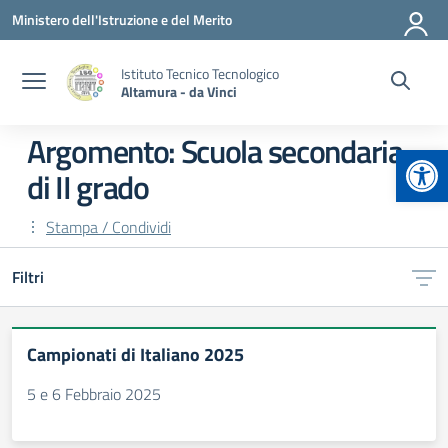
Vai ai contenuti
Vai al menu di navigazione
Vai al footer
Ministero dell'Istruzione e del Merito
Istituto Tecnico Tecnologico
Altamura - da Vinci
Argomento: Scuola secondaria
Apr
di II grado
Stampa / Condividi
Filtri
Campionati di Italiano 2025
5 e 6 Febbraio 2025