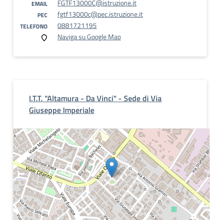
FGTF13000C@istruzione.it
EMAIL
fgtf13000c@pec.istruzione.it
PEC
0881721195
TELEFONO
Naviga su Google Map
I.T.T. "Altamura - Da Vinci" - Sede di Via
Giuseppe Imperiale