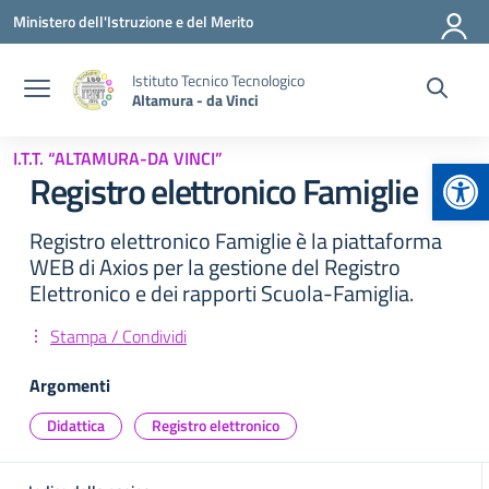
Vai ai contenuti
Vai al menu di navigazione
Vai al footer
Ministero dell'Istruzione e del Merito
Istituto Tecnico Tecnologico
Altamura - da Vinci
I.T.T. “ALTAMURA-DA VINCI”
Apr
Registro elettronico Famiglie
Registro elettronico Famiglie è la piattaforma
WEB di Axios per la gestione del Registro
Elettronico e dei rapporti Scuola-Famiglia.
Stampa / Condividi
Argomenti
Didattica
Registro elettronico