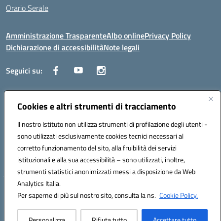
Orario Serale
Amministrazione Trasparente
Albo online
Privacy Policy
Dichiarazione di accessibilità
Note legali
Seguici su:
Indirizzo:
Cookies e altri strumenti di tracciamento
Via Generale Francesco Rotundi 4, 71121 Foggia (FG)
Centralino:
0881721195
Email:
fgtf13000c@istruzione.it
Il nostro Istituto non utilizza strumenti di profilazione degli utenti -
Posta elettronica certificata (PEC):
fgtf13000c@pec.istruzione.it
sono utilizzati esclusivamente cookies tecnici necessari al
Codice fiscale: 94090750715
corretto funzionamento del sito, alla fruibilità dei servizi
Codice meccanografico:
FGTF13000C
istituzionali e alla sua accessibilità – sono utilizzati, inoltre,
strumenti statistici anonimizzati messi a disposizione da Web
Analytics Italia.
Hosting & Powered by 3D Solution S.r.l.
Per saperne di più sul nostro sito, consulta la ns.
Cookie Policy.
Concept & Design by Designers Italia
Personalizza
Rifiuta tutto
Accettare tutto