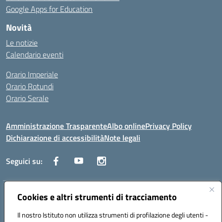
Google Apps for Education
Novità
Le notizie
Calendario eventi
Orario Imperiale
Orario Rotundi
Orario Serale
Amministrazione Trasparente
Albo online
Privacy Policy
Dichiarazione di accessibilità
Note legali
Seguici su:
Indirizzo:
Cookies e altri strumenti di tracciamento
Via Generale Francesco Rotundi 4, 71121 Foggia (FG)
Centralino:
0881721195
Email:
fgtf13000c@istruzione.it
Il nostro Istituto non utilizza strumenti di profilazione degli utenti -
Posta elettronica certificata (PEC):
fgtf13000c@pec.istruzione.it