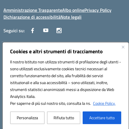
Amministrazione Trasparente
Albo online
Privacy Policy
Dichiarazione di accessibilità
Note legali
Seguici su:
Indirizzo:
Cookies e altri strumenti di tracciamento
Via Generale Francesco Rotundi 4, 71121 Foggia (FG)
Centralino:
0881721195
Email:
fgtf13000c@istruzione.it
Il nostro Istituto non utilizza strumenti di profilazione degli utenti -
Posta elettronica certificata (PEC):
fgtf13000c@pec.istruzione.it
sono utilizzati esclusivamente cookies tecnici necessari al
Codice fiscale: 94090750715
corretto funzionamento del sito, alla fruibilità dei servizi
Codice meccanografico:
FGTF13000C
istituzionali e alla sua accessibilità – sono utilizzati, inoltre,
strumenti statistici anonimizzati messi a disposizione da Web
Analytics Italia.
Hosting & Powered by 3D Solution S.r.l.
Per saperne di più sul nostro sito, consulta la ns.
Cookie Policy.
Concept & Design by Designers Italia
Personalizza
Rifiuta tutto
Accettare tutto