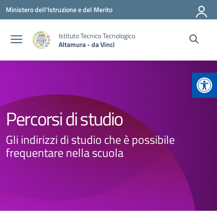
Vai ai contenuti
Vai al menu di navigazione
Vai al footer
Ministero dell'Istruzione e del Merito
Istituto Tecnico Tecnologico
Altamura - da Vinci
Apr
Percorsi di studio
Gli indirizzi di studio che è possibile
frequentare nella scuola