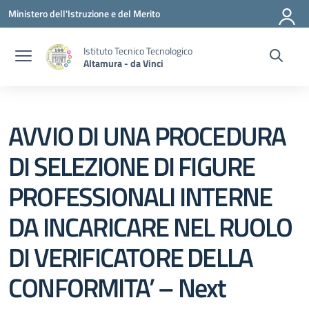
Vai ai contenuti
Vai al menu di navigazione
Vai al footer
Ministero dell'Istruzione e del Merito
Istituto Tecnico Tecnologico
Altamura - da Vinci
AVVIO DI UNA PROCEDURA
DI SELEZIONE DI FIGURE
PROFESSIONALI INTERNE
DA INCARICARE NEL RUOLO
DI VERIFICATORE DELLA
CONFORMITA’ – Next