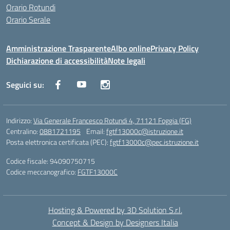
Orario Rotundi
Orario Serale
Amministrazione Trasparente
Albo online
Privacy Policy
Dichiarazione di accessibilità
Note legali
Seguici su:
Indirizzo:
Via Generale Francesco Rotundi 4, 71121 Foggia (FG)
Centralino:
0881721195
Email:
fgtf13000c@istruzione.it
Posta elettronica certificata (PEC):
fgtf13000c@pec.istruzione.it
Codice fiscale: 94090750715
Codice meccanografico:
FGTF13000C
Hosting & Powered by 3D Solution S.r.l.
Concept & Design by Designers Italia