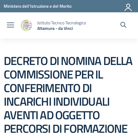
Vai ai contenuti
Vai al menu di navigazione
Vai al footer
Ministero dell'Istruzione e del Merito
Istituto Tecnico Tecnologico
Altamura - da Vinci
DECRETO DI NOMINA DELLA
COMMISSIONE PER IL
CONFERIMENTO DI
INCARICHI INDIVIDUALI
AVENTI AD OGGETTO
PERCORSI DI FORMAZIONE