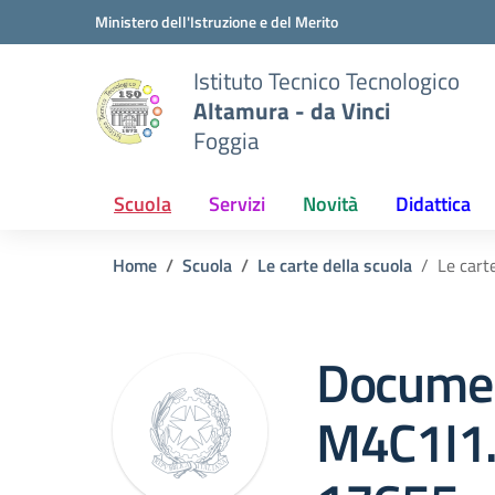
Vai ai contenuti
Vai al menu di navigazione
Vai al footer
Ministero dell'Istruzione e del Merito
Istituto Tecnico Tecnologico
Altamura - da Vinci
Foggia
Scuola
Servizi
Novità
Didattica
Home
Scuola
Le carte della scuola
Le cart
Documen
M4C1I1