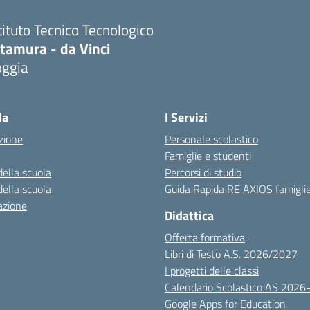
tituto Tecnico Tecnologico
ltamura - da Vinci
oggia
Visita la pagina iniziale della scuola
la
I Servizi
zione
Personale scolastico
Famiglie e studenti
della scuola
Percorsi di studio
della scuola
Guida Rapida RE AXIOS famigli
azione
Didattica
Offerta formativa
Libri di Testo A.S. 2026/2027
I progetti delle classi
Calendario Scolastico AS 2026
Google Apps for Education