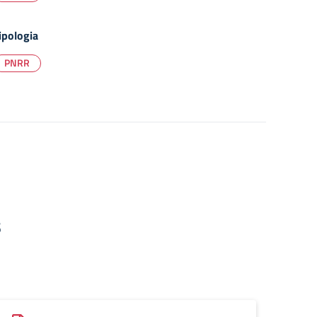
ipologia
PNRR
5