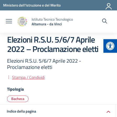
Vai ai contenuti
Vai al menu di navigazione
Vai al footer
Ministero dell'Istruzione e del Merito
Istituto Tecnico Tecnologico
Altamura - da Vinci
Elezioni R.S.U. 5/6/7 Aprile
Apr
2022 – Proclamazione eletti
Elezioni R.S.U. 5/6/7 Aprile 2022 -
Proclamazione eletti
Stampa / Condividi
Tipologia
Bacheca
Indice della pagina