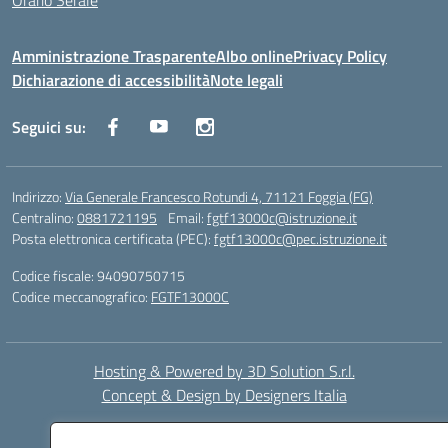
Orario Serale
Amministrazione Trasparente
Albo online
Privacy Policy
Dichiarazione di accessibilità
Note legali
Seguici su:
Indirizzo:
Via Generale Francesco Rotundi 4, 71121 Foggia (FG)
Centralino:
0881721195
Email:
fgtf13000c@istruzione.it
Posta elettronica certificata (PEC):
fgtf13000c@pec.istruzione.it
Codice fiscale: 94090750715
Codice meccanografico:
FGTF13000C
Hosting & Powered by 3D Solution S.r.l.
Concept & Design by Designers Italia