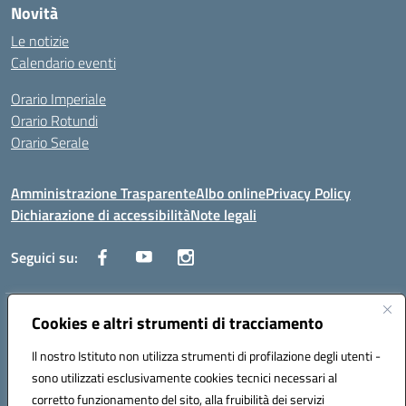
Novità
Le notizie
Calendario eventi
Orario Imperiale
Orario Rotundi
Orario Serale
Amministrazione Trasparente
Albo online
Privacy Policy
Dichiarazione di accessibilità
Note legali
Seguici su:
Indirizzo:
Cookies e altri strumenti di tracciamento
Via Generale Francesco Rotundi 4, 71121 Foggia (FG)
Centralino:
0881721195
Email:
fgtf13000c@istruzione.it
Il nostro Istituto non utilizza strumenti di profilazione degli utenti -
Posta elettronica certificata (PEC):
fgtf13000c@pec.istruzione.it
sono utilizzati esclusivamente cookies tecnici necessari al
Codice fiscale: 94090750715
corretto funzionamento del sito, alla fruibilità dei servizi