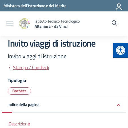
Vai ai contenuti
Vai al menu di navigazione
Vai al footer
Ministero dell'Istruzione e del Merito
Istituto Tecnico Tecnologico
Altamura - da Vinci
Invito viaggi di istruzione
Apr
Invito viaggi di istruzione
Stampa / Condividi
Tipologia
Bacheca
Indice della pagina
Descrizione