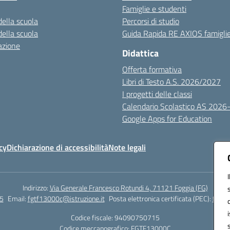
Famiglie e studenti
della scuola
Percorsi di studio
della scuola
Guida Rapida RE AXIOS famigli
azione
Didattica
Offerta formativa
Libri di Testo A.S. 2026/2027
I progetti delle classi
Calendario Scolastico AS 2026
Google Apps for Education
cy
Dichiarazione di accessibilità
Note legali
Indirizzo:
Via Generale Francesco Rotundi 4, 71121 Foggia (FG)
5
Email:
fgtf13000c@istruzione.it
Posta elettronica certificata (PEC):
fgtf1
Codice fiscale: 94090750715
Codice meccanografico:
FGTF13000C