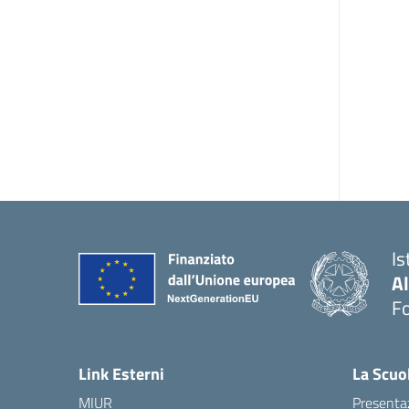
Is
A
F
— 
Link Esterni
La Scuo
MIUR
Presenta