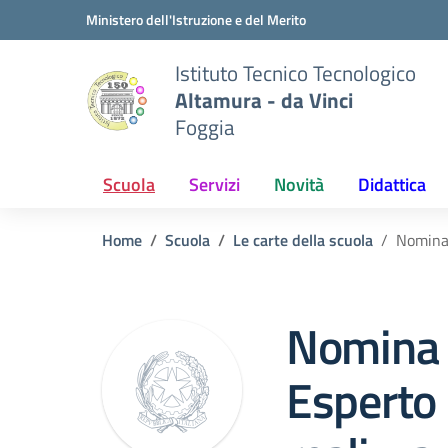
Vai ai contenuti
Vai al menu di navigazione
Vai al footer
Ministero dell'Istruzione e del Merito
Istituto Tecnico Tecnologico
Altamura - da Vinci
Foggia
Scuola
Servizi
Novità
Didattica
Home
Scuola
Le carte della scuola
Nomina 
Nomina 
Esperto 