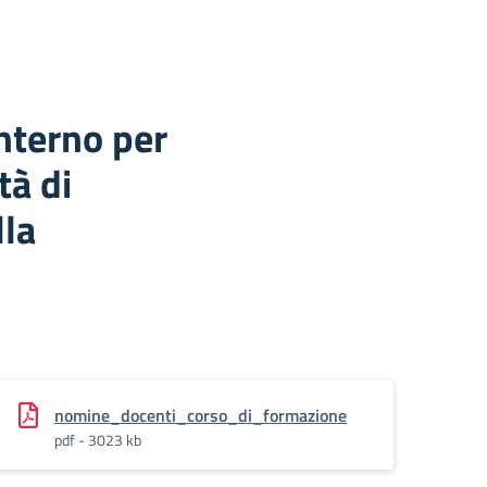
nterno per
tà di
lla
nomine_docenti_corso_di_formazione
pdf - 3023 kb