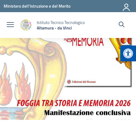
Vai ai contenuti
Vai al menu di navigazione
Vai al footer
Ministero dell'Istruzione e del Merito
Istituto Tecnico Tecnologico
Altamura - da Vinci
Apr