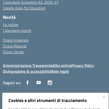
Calendario Scolastico AS 2026-27
Google Apps for Education
Novità
Le notizie
Calendario eventi
Orario Imperiale
Orario Rotundi
Orario Serale
Amministrazione Trasparente
Albo online
Privacy Policy
Dichiarazione di accessibilità
Note legali
Seguici su:
Indirizzo:
Cookies e altri strumenti di tracciamento
Via Generale Francesco Rotundi 4, 71121 Foggia (FG)
Centralino:
0881721195
Email:
fgtf13000c@istruzione.it