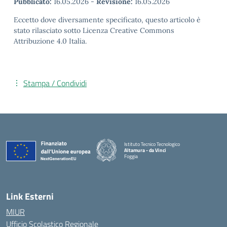
Pubblicato:
16.05.2026
-
Revisione:
16.05.2026
Eccetto dove diversamente specificato, questo articolo è
stato rilasciato sotto Licenza Creative Commons
Attribuzione 4.0 Italia.
Stampa / Condividi
Istituto Tecnico Tecnologico
Altamura - da Vinci
Foggia
— Visita la pagina iniziale della scuola
Link Esterni
MIUR
Ufficio Scolastico Regionale