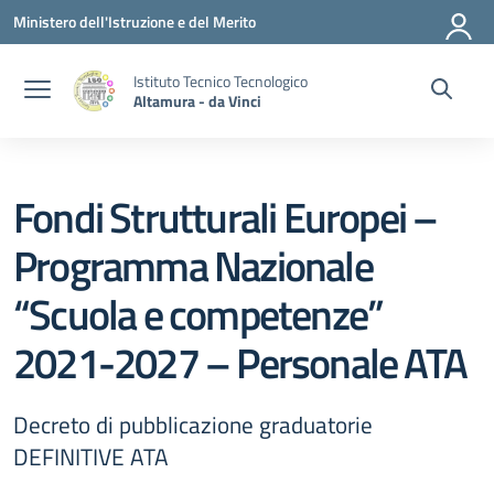
Vai ai contenuti
Vai al menu di navigazione
Vai al footer
Ministero dell'Istruzione e del Merito
Istituto Tecnico Tecnologico
Altamura - da Vinci
Fondi Strutturali Europei –
Programma Nazionale
“Scuola e competenze”
2021-2027 – Personale ATA
Decreto di pubblicazione graduatorie
DEFINITIVE ATA