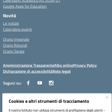
Calendario Scolastico AS 2026-27
Google Apps for Education
Novità
Le notizie
Calendario eventi
Orario Imperiale
Orario Rotundi
Orario Serale
Amministrazione Trasparente
Albo online
Privacy Policy
Dichiarazione di accessibilità
Note legali
Seguici su:
Indirizzo:
Cookies e altri strumenti di tracciamento
Via Generale Francesco Rotundi 4, 71121 Foggia (FG)
Centralino:
0881721195
Email:
fgtf13000c@istruzione.it
Il nostro Istituto non utilizza strumenti di profilazione degli utenti -
Posta elettronica certificata (PEC):
fgtf13000c@pec.istruzione.it