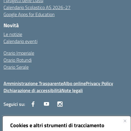
I progetti delle classi
Calendario Scolastico AS 2026-27
Google Apps for Education
Novità
Le notizie
Calendario eventi
Orario Imperiale
Orario Rotundi
Orario Serale
Amministrazione Trasparente
Albo online
Privacy Policy
Dichiarazione di accessibilità
Note legali
Seguici su:
Indirizzo:
Cookies e altri strumenti di tracciamento
Via Generale Francesco Rotundi 4, 71121 Foggia (FG)
Centralino:
0881721195
Email:
fgtf13000c@istruzione.it