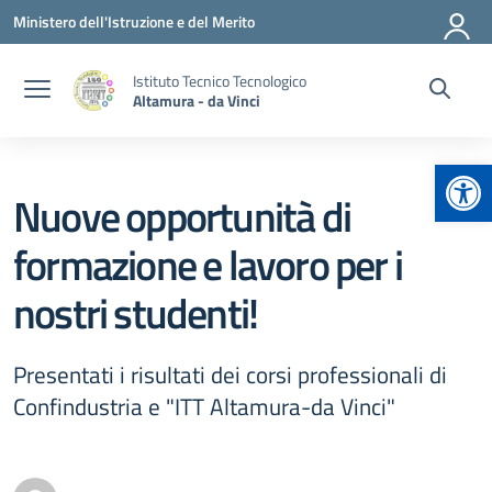
Vai ai contenuti
Vai al menu di navigazione
Vai al footer
Ministero dell'Istruzione e del Merito
Istituto Tecnico Tecnologico
Altamura - da Vinci
Apr
Nuove opportunità di
formazione e lavoro per i
nostri studenti!
Presentati i risultati dei corsi professionali di
Confindustria e "ITT Altamura-da Vinci"