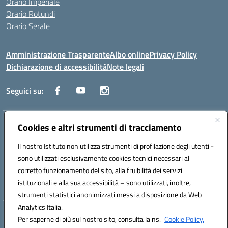
Orario Imperiale
Orario Rotundi
Orario Serale
Amministrazione Trasparente
Albo online
Privacy Policy
Dichiarazione di accessibilità
Note legali
Seguici su:
Indirizzo:
Cookies e altri strumenti di tracciamento
Via Generale Francesco Rotundi 4, 71121 Foggia (FG)
Centralino:
0881721195
Email:
fgtf13000c@istruzione.it
Il nostro Istituto non utilizza strumenti di profilazione degli utenti -
Posta elettronica certificata (PEC):
fgtf13000c@pec.istruzione.it
sono utilizzati esclusivamente cookies tecnici necessari al
Codice fiscale: 94090750715
corretto funzionamento del sito, alla fruibilità dei servizi
Codice meccanografico:
FGTF13000C
istituzionali e alla sua accessibilità – sono utilizzati, inoltre,
strumenti statistici anonimizzati messi a disposizione da Web
Analytics Italia.
Hosting & Powered by 3D Solution S.r.l.
Per saperne di più sul nostro sito, consulta la ns.
Cookie Policy.
Concept & Design by Designers Italia