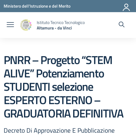
Vai ai contenuti
Vai al menu di navigazione
Vai al footer
Ministero dell'Istruzione e del Merito
Istituto Tecnico Tecnologico
Altamura - da Vinci
PNRR – Progetto “STEM
ALIVE” Potenziamento
STUDENTI selezione
ESPERTO ESTERNO –
GRADUATORIA DEFINITIVA
Decreto Di Approvazione E Pubblicazione