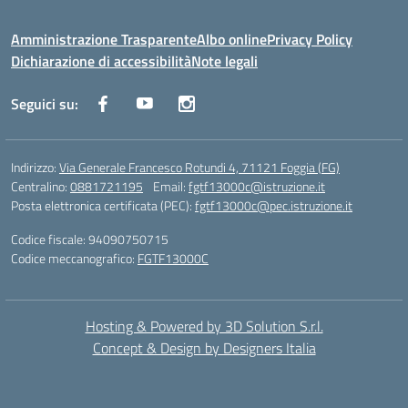
Amministrazione Trasparente
Albo online
Privacy Policy
Dichiarazione di accessibilità
Note legali
Seguici su:
Indirizzo:
Via Generale Francesco Rotundi 4, 71121 Foggia (FG)
Centralino:
0881721195
Email:
fgtf13000c@istruzione.it
Posta elettronica certificata (PEC):
fgtf13000c@pec.istruzione.it
Codice fiscale: 94090750715
Codice meccanografico:
FGTF13000C
Hosting & Powered by 3D Solution S.r.l.
Concept & Design by Designers Italia