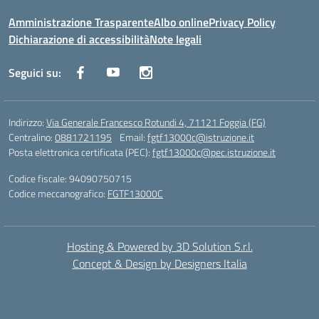
Amministrazione Trasparente
Albo online
Privacy Policy
Dichiarazione di accessibilità
Note legali
Seguici su:
Indirizzo:
Via Generale Francesco Rotundi 4, 71121 Foggia (FG)
Centralino:
0881721195
Email:
fgtf13000c@istruzione.it
Posta elettronica certificata (PEC):
fgtf13000c@pec.istruzione.it
Codice fiscale: 94090750715
Codice meccanografico:
FGTF13000C
Hosting & Powered by 3D Solution S.r.l.
Concept & Design by Designers Italia