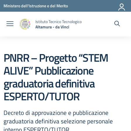
Vai ai contenuti
Vai al menu di navigazione
Vai al footer
Ministero dell'Istruzione e del Merito
Istituto Tecnico Tecnologico
Altamura - da Vinci
PNRR – Progetto “STEM
ALIVE” Pubblicazione
graduatoria definitiva
ESPERTO/TUTOR
Decreto di approvazione e pubblicazione
graduatoria definitiva selezione personale
interno ESPERTO/TUTOR