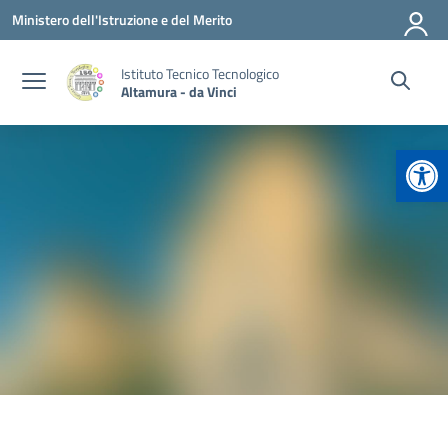
Vai ai contenuti
Vai al menu di navigazione
Vai al footer
Ministero dell'Istruzione e del Merito
Istituto Tecnico Tecnologico
Altamura - da Vinci
Apr