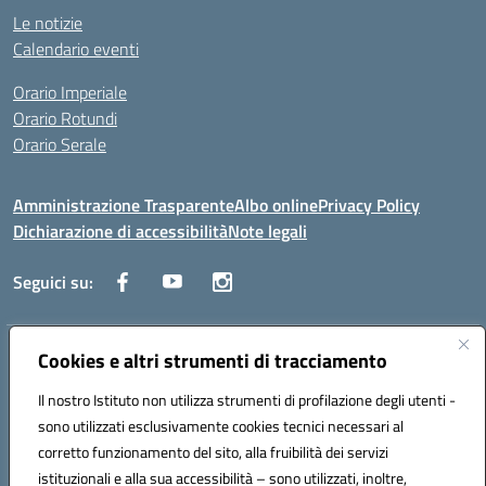
Le notizie
Calendario eventi
Orario Imperiale
Orario Rotundi
Orario Serale
Amministrazione Trasparente
Albo online
Privacy Policy
Dichiarazione di accessibilità
Note legali
Seguici su:
Indirizzo:
Cookies e altri strumenti di tracciamento
Via Generale Francesco Rotundi 4, 71121 Foggia (FG)
Centralino:
0881721195
Email:
fgtf13000c@istruzione.it
Il nostro Istituto non utilizza strumenti di profilazione degli utenti -
Posta elettronica certificata (PEC):
fgtf13000c@pec.istruzione.it
sono utilizzati esclusivamente cookies tecnici necessari al
Codice fiscale: 94090750715
corretto funzionamento del sito, alla fruibilità dei servizi
Codice meccanografico:
FGTF13000C
istituzionali e alla sua accessibilità – sono utilizzati, inoltre,