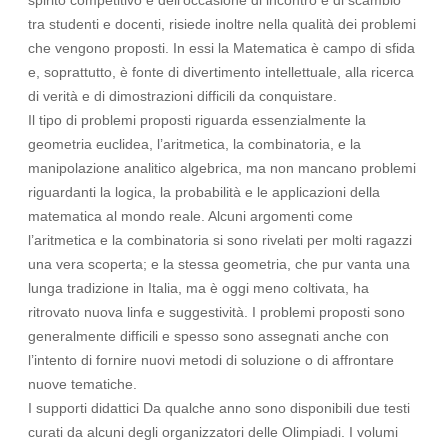
spirito competitivo e dell’occasione di incontro e di scambio
tra studenti e docenti, risiede inoltre nella qualità dei problemi
che vengono proposti. In essi la Matematica è campo di sfida
e, soprattutto, è fonte di divertimento intellettuale, alla ricerca
di verità e di dimostrazioni difficili da conquistare.
Il tipo di problemi proposti riguarda essenzialmente la
geometria euclidea, l’aritmetica, la combinatoria, e la
manipolazione analitico algebrica, ma non mancano problemi
riguardanti la logica, la probabilità e le applicazioni della
matematica al mondo reale. Alcuni argomenti come
l’aritmetica e la combinatoria si sono rivelati per molti ragazzi
una vera scoperta; e la stessa geometria, che pur vanta una
lunga tradizione in Italia, ma è oggi meno coltivata, ha
ritrovato nuova linfa e suggestività. I problemi proposti sono
generalmente difficili e spesso sono assegnati anche con
l’intento di fornire nuovi metodi di soluzione o di affrontare
nuove tematiche.
I supporti didattici Da qualche anno sono disponibili due testi
curati da alcuni degli organizzatori delle Olimpiadi. I volumi