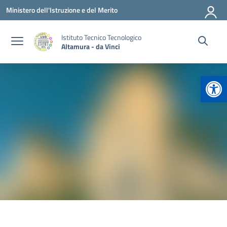
Vai ai contenuti
Vai al menu di navigazione
Vai al footer
Ministero dell'Istruzione e del Merito
Istituto Tecnico Tecnologico
Altamura - da Vinci
Apr