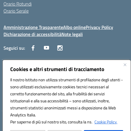
Orario Rotundi
Orario Serale
Amministrazione Trasparente
Albo online
Privacy Policy
Dichiarazione di accessibilità
Note legali
Seguici su:
Indirizzo:
Cookies e altri strumenti di tracciamento
Via Generale Francesco Rotundi 4, 71121 Foggia (FG)
Centralino:
0881721195
Email:
fgtf13000c@istruzione.it
Il nostro Istituto non utilizza strumenti di profilazione degli utenti -
Posta elettronica certificata (PEC):
fgtf13000c@pec.istruzione.it
sono utilizzati esclusivamente cookies tecnici necessari al
Codice fiscale: 94090750715
corretto funzionamento del sito, alla fruibilità dei servizi
Codice meccanografico:
FGTF13000C
istituzionali e alla sua accessibilità – sono utilizzati, inoltre,
strumenti statistici anonimizzati messi a disposizione da Web
Analytics Italia.
Hosting & Powered by 3D Solution S.r.l.
Per saperne di più sul nostro sito, consulta la ns.
Cookie Policy.
Concept & Design by Designers Italia