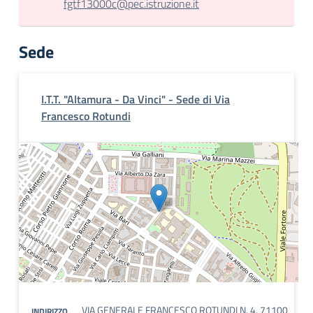
fgtf13000c@pec.istruzione.it
Sede
I.T.T. "Altamura - Da Vinci" - Sede di Via
Francesco Rotundi
VIA GENERALE FRANCESCO ROTUNDI N. 4, 71100
INDIRIZZO