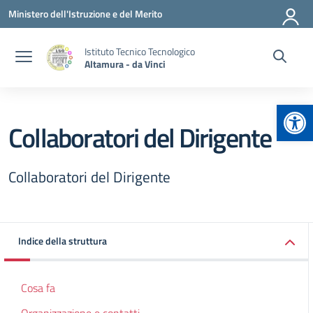
Vai ai contenuti
Vai al menu di navigazione
Vai al footer
Ministero dell'Istruzione e del Merito
Istituto Tecnico Tecnologico
Altamura - da Vinci
Apr
Collaboratori del Dirigente
Collaboratori del Dirigente
Indice della struttura
Cosa fa