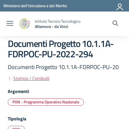
Vai ai contenuti
Vai al menu di navigazione
Vai al footer
Ministero dell'Istruzione e del Merito
Istituto Tecnico Tecnologico
Altamura - da Vinci
Documenti Progetto 10.1.1A-
FDRPOC-PU-2022-294
Documenti Progetto 10.1.1A-FDRPOC-PU-20
Stampa / Condividi
Argomenti
PON - Programma Operativo Nazionale
Tipologia