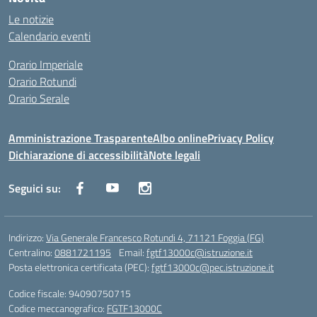
Le notizie
Calendario eventi
Orario Imperiale
Orario Rotundi
Orario Serale
Amministrazione Trasparente
Albo online
Privacy Policy
Dichiarazione di accessibilità
Note legali
Seguici su:
Indirizzo:
Via Generale Francesco Rotundi 4, 71121 Foggia (FG)
Centralino:
0881721195
Email:
fgtf13000c@istruzione.it
Posta elettronica certificata (PEC):
fgtf13000c@pec.istruzione.it
Codice fiscale: 94090750715
Codice meccanografico:
FGTF13000C