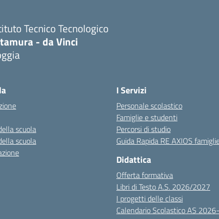
tituto Tecnico Tecnologico
ltamura - da Vinci
oggia
Visita la pagina iniziale della scuola
la
I Servizi
zione
Personale scolastico
Famiglie e studenti
della scuola
Percorsi di studio
della scuola
Guida Rapida RE AXIOS famigli
azione
Didattica
Offerta formativa
Libri di Testo A.S. 2026/2027
I progetti delle classi
Calendario Scolastico AS 2026