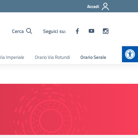
Accedi
Cerca
Seguici su:
Apr
Via Imperiale
Orario Via Rotundi
Orario Serale