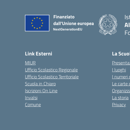
Is
A
F
— 
Link Esterni
La Scuo
MIUR
Presenta
Ufficio Scolastico Regionale
I luoghi
Ufficio Scolastico Territoriale
I numeri 
Scuola in Chiaro
Le carte 
Iscrizioni On Line
Organizz
Invalsi
La storia
Comune
Privacy