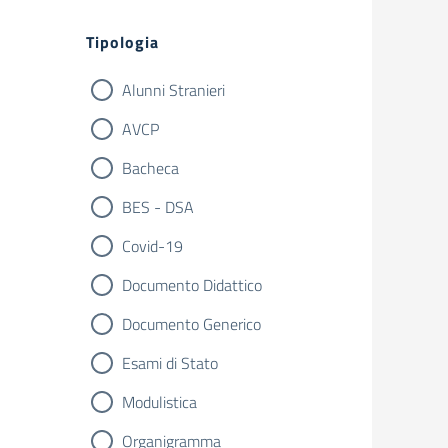
Filtri
Tipologia
Alunni Stranieri
AVCP
Bacheca
BES - DSA
Covid-19
Documento Didattico
Documento Generico
Esami di Stato
Modulistica
Organigramma