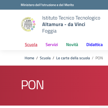
Vai ai contenuti
Vai al menu di navigazione
Vai al footer
Ministero dell'Istruzione e del Merito
Istituto Tecnico Tecnologico
Altamura - da Vinci
Foggia
Scuola
Servizi
Novità
Didattica
Home
Scuola
Le carte della scuola
PON
PON