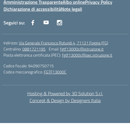
Amministrazione Trasparente
Albo online
Privacy Policy
Dichiarazione di accessibilità
Note legali
Seguici su:
Indirizzo:
Via Generale Francesco Rotundi 4, 71121 Foggia (FG)
Centralino:
0881721195
Email:
fgtf13000c@istruzione.it
Posta elettronica certificata (PEC):
fgtf13000c@pec.istruzione.it
Codice fiscale: 94090750715
Codice meccanografico:
FGTF13000C
Hosting & Powered by 3D Solution S.r.l.
Concept & Design by Designers Italia