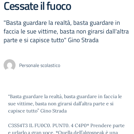
Cessate il fuoco
"Basta guardare la realtà, basta guardare in
faccia le sue vittime, basta non girarsi dall'altra
parte e si capisce tutto" Gino Strada
Personale scolastico
“Basta guardare la realtà, basta guardare in faccia le
sue vittime, basta non girarsi dall’altra parte e si
capisce tutto” Gino Strada
C3SS4T3 IL FU0C0. PUNT0. 4 C4P0* Prendere parte
e urlarlo a gran voce. *Quella dell’algospeak è una