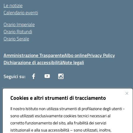
Le notizie
Calendario eventi
Orario Imperiale
Orario Rotundi
Orario Serale
Amministrazione Trasparente
Albo online
Privacy Policy
Dichiarazione di accessibilità
Note legali
Seguici su:
Indirizzo:
Cookies e altri strumenti di tracciamento
Via Generale Francesco Rotundi 4, 71121 Foggia (FG)
Centralino:
0881721195
Email:
fgtf13000c@istruzione.it
Il nostro Istituto non utilizza strumenti di profilazione degli utenti -
Posta elettronica certificata (PEC):
fgtf13000c@pec.istruzione.it
sono utilizzati esclusivamente cookies tecnici necessari al
Codice fiscale: 94090750715
corretto funzionamento del sito, alla fruibilità dei servizi
Codice meccanografico:
FGTF13000C
istituzionali e alla sua accessibilità – sono utilizzati, inoltre,