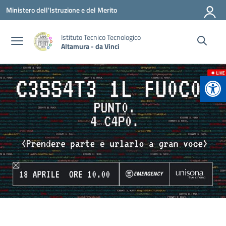
Vai ai contenuti
Vai al menu di navigazione
Vai al footer
Ministero dell'Istruzione e del Merito
Istituto Tecnico Tecnologico
Altamura - da Vinci
Apr