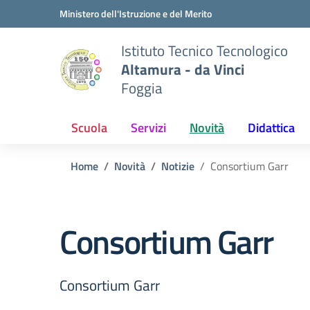
Vai ai contenuti
Vai al menu di navigazione
Vai al footer
Ministero dell'Istruzione e del Merito
Istituto Tecnico Tecnologico
Altamura - da Vinci
Foggia
Scuola
Servizi
Novità
Didattica
Home
Novità
Notizie
Consortium Garr
Consortium Garr
Consortium Garr