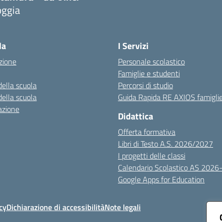
oggia
Visita la pagina iniziale della scuola
la
I Servizi
zione
Personale scolastico
Famiglie e studenti
della scuola
Percorsi di studio
della scuola
Guida Rapida RE AXIOS famigli
azione
Didattica
Offerta formativa
Libri di Testo A.S. 2026/2027
I progetti delle classi
Calendario Scolastico AS 2026
Google Apps for Education
cy
Dichiarazione di accessibilità
Note legali