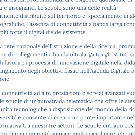
i e insegnanti. Le scuole sono una delle realtà
mente distribuite sul territorio e, specialmente in a
ografiche, l’assenza di connettività a banda larga ren
più forte il digital divide esistente.
a rete nazionale dell’istruzione e della ricerca, prom
one di collegamenti a banda ultralarga tra gli istituti sc
 di favorire i processi di innovazione digitale nella dida
iungimento degli obiettivi fissati nell’Agenda Digitale 
ione.
 connettività ad alte prestazioni e servizi avanzati vuo
le scuole di un’autostrada telematica che offre le ste
nità tecnologiche a disposizione del mondo della ri
iversità e consente di creare un ponte importante nel
 formativa tra questi tre settori. Le scuole entrano così
erno di una comunità ampia e multidisciplinare, che no