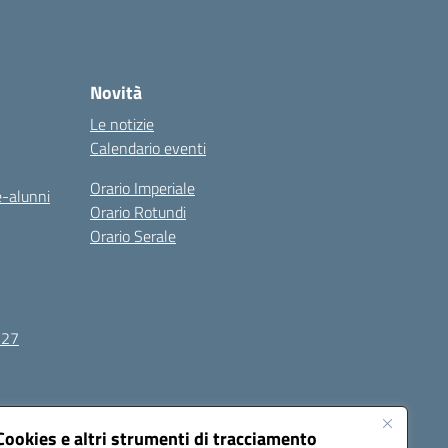
Novità
Le notizie
Calendario eventi
Orario Imperiale
e-alunni
Orario Rotundi
Orario Serale
-27
Seguici su:
Cookies e altri strumenti di tracciamento