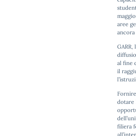
student
maggior
aree ge
ancora 
GARR, l
diffusi
al fine
il ragg
l’istruz
Fornire
dotare 
opportu
dell’un
filiera
all’int