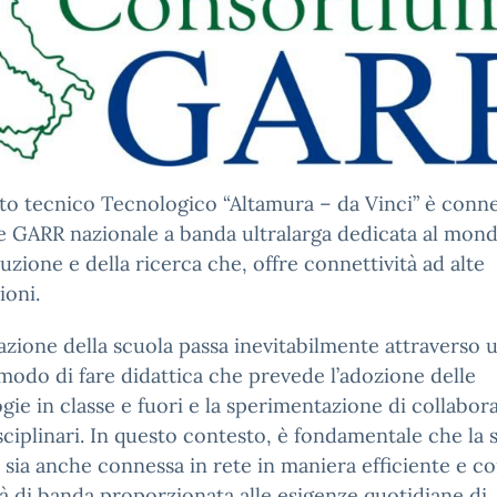
tuto tecnico Tecnologico “Altamura – da Vinci” è conn
te GARR nazionale a banda ultralarga dedicata al mon
truzione e della ricerca che, offre connettività ad alte
ioni.
azione della scuola passa inevitabilmente attraverso 
odo di fare didattica che prevede l’adozione delle
gie in classe e fuori e la sperimentazione di collabor
sciplinari. In questo contesto, è fondamentale che la 
e sia anche connessa in rete in maniera efficiente e c
à di banda proporzionata alle esigenze quotidiane di