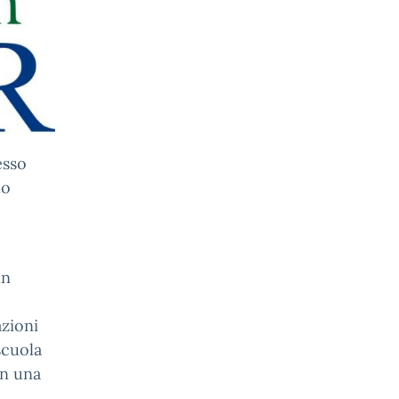
esso
do
un
azioni
scuola
on una