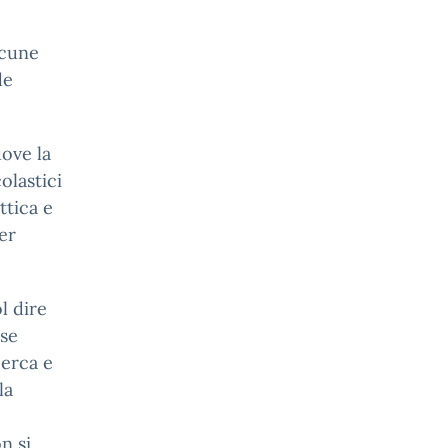
lcune
de
uove la
olastici
ttica e
per
l dire
sse
cerca e
la
n si