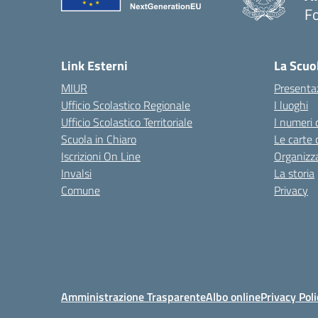
F
— 
Link Esterni
La Scuo
MIUR
Presenta
Ufficio Scolastico Regionale
I luoghi
Ufficio Scolastico Territoriale
I numeri 
Scuola in Chiaro
Le carte 
Iscrizioni On Line
Organizz
Invalsi
La storia
Comune
Privacy
Amministrazione Trasparente
Albo online
Privacy Poli