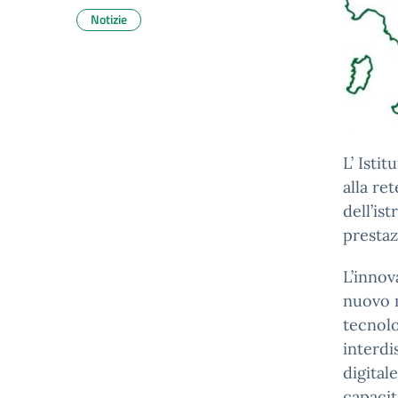
Notizie
L’ Isti
alla re
dell’is
prestaz
L’innov
nuovo m
tecnolo
interdi
digital
capacit