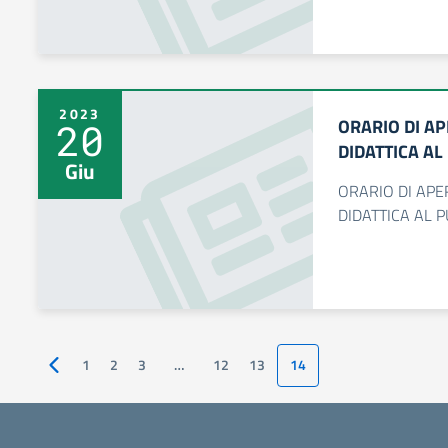
2023
ORARIO DI A
20
DIDATTICA AL
Giu
ORARIO DI APE
DIDATTICA AL 
1
2
3
…
12
13
14
Pagina precedente