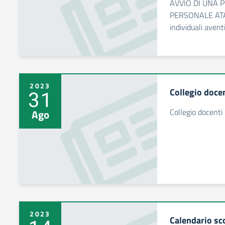
AVVIO DI UNA 
PERSONALE ATA p
individuali avent
2023
Collegio doce
31
Collegio docent
Ago
2023
Calendario sc