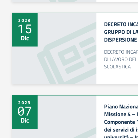
2023
DECRETO INC
15
GRUPPO DI L
Dic
DISPERSIONE
DECRETO INCA
DI LAVORO DEL
SCOLASTICA
2023
Piano Nazional
07
Missione 4 – I
Dic
Componente 1 
dei servizi di 
università – 