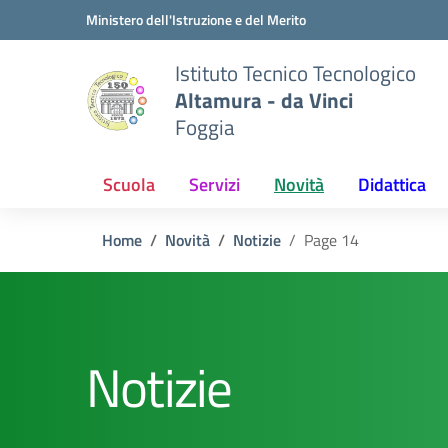
Vai ai contenuti
Vai al menu di navigazione
Vai al footer
Ministero dell'Istruzione e del Merito
Istituto Tecnico Tecnologico
Altamura - da Vinci
Foggia
Scuola
Servizi
Novità
Didattica
Home
Novità
Notizie
Page 14
Notizie