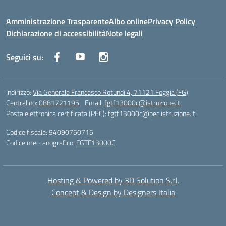
Amministrazione Trasparente
Albo online
Privacy Policy
Dichiarazione di accessibilità
Note legali
Seguici su:
Indirizzo:
Via Generale Francesco Rotundi 4, 71121 Foggia (FG)
Centralino:
0881721195
Email:
fgtf13000c@istruzione.it
Posta elettronica certificata (PEC):
fgtf13000c@pec.istruzione.it
Codice fiscale: 94090750715
Codice meccanografico:
FGTF13000C
Hosting & Powered by 3D Solution S.r.l.
Concept & Design by Designers Italia